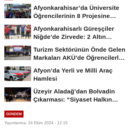
Afyonkarahisar’da Üniversite
Öğrencilerinin 8 Projesine
ÜNİDES...
Afyonkarahisarlı Güreşçiler
Niğde’de Zirvede: 2 Altın
Madalya...
Turizm Sektörünün Önde Gelen
Markaları AKÜ’de Öğrencilerle
Buluştu
Afyon’da Yerli ve Milli Araç
Hamlesi
Üzeyir Aladağ’dan Bolvadin
Çıkarması: “Siyaset Halkın
İçinde...
GÜNDEM
Yayınlanma: 24 Ekim 2024 - 12:15