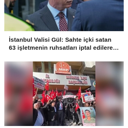
İstanbul Valisi Gül: Sahte içki satan
63 işletmenin ruhsatları iptal edilerek
kapatıldı