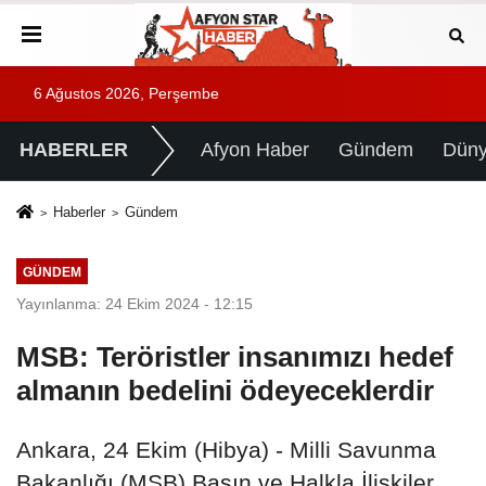
6 Ağustos 2026, Perşembe
HABERLER
Afyon Haber
Gündem
Dün
Haberler
Gündem
GÜNDEM
Yayınlanma: 24 Ekim 2024 - 12:15
MSB: Teröristler insanımızı hedef
almanın bedelini ödeyeceklerdir
Ankara, 24 Ekim (Hibya) - Milli Savunma
Bakanlığı (MSB) Basın ve Halkla İlişkiler