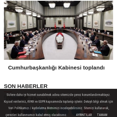
Cumhurbaşkanlığı Kabinesi toplandı
SON HABERLER
Sizlere daha iyi hizmet sunabilmek adına sitemizde çerez konumlandırmaktayız.
Afyonkarahisar’da Üniversite
Kişisel verileriniz, KVKK ve GDPR kapsamında toplanıp işlenir. Detaylı bilgi almak için
Öğrencilerinin 8 Projesine
Veri Politikamızı / Aydınlatma Metnimizi inceleyebilirsiniz. Sitemizi kullanarak,
ÜNİDES...
çerezleri kullanmamızı kabul etmiş olacaksınız.
AYRINTILAR
TAMAM
Yorumlar
Yorumlar