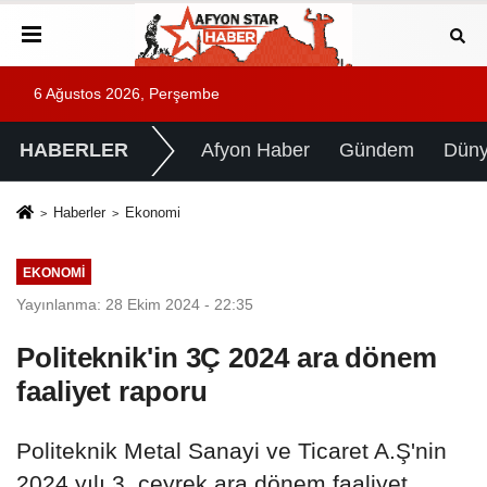
6 Ağustos 2026, Perşembe
HABERLER
Afyon Haber
Gündem
Dün
Haberler
Ekonomi
EKONOMI
Yayınlanma: 28 Ekim 2024 - 22:35
Politeknik'in 3Ç 2024 ara dönem
faaliyet raporu
Politeknik Metal Sanayi ve Ticaret A.Ş'nin
2024 yılı 3. çeyrek ara dönem faaliyet