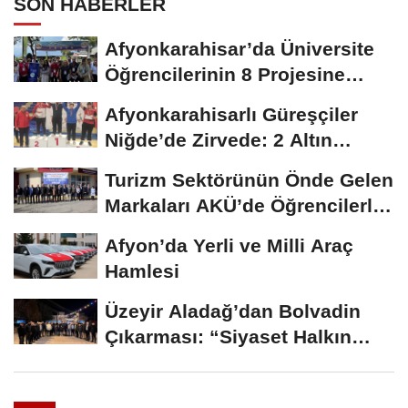
SON HABERLER
Afyonkarahisar’da Üniversite
Öğrencilerinin 8 Projesine
ÜNİDES...
Afyonkarahisarlı Güreşçiler
Niğde’de Zirvede: 2 Altın
Madalya...
Turizm Sektörünün Önde Gelen
Markaları AKÜ’de Öğrencilerle
Buluştu
Afyon’da Yerli ve Milli Araç
Hamlesi
Üzeyir Aladağ’dan Bolvadin
Çıkarması: “Siyaset Halkın
İçinde...