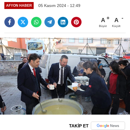
05 Kasım 2024 - 12:49
AFYON HABER
A
A
Büyüt
Küçült
TAKİP ET