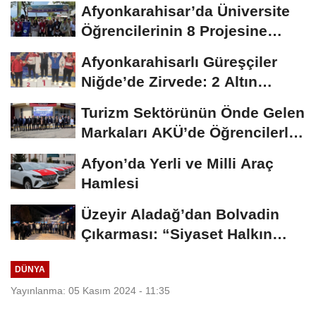
Afyonkarahisar’da Üniversite
Öğrencilerinin 8 Projesine
ÜNİDES...
Afyonkarahisarlı Güreşçiler
Niğde’de Zirvede: 2 Altın
Madalya...
Turizm Sektörünün Önde Gelen
Markaları AKÜ’de Öğrencilerle
Buluştu
Afyon’da Yerli ve Milli Araç
Hamlesi
Üzeyir Aladağ’dan Bolvadin
Çıkarması: “Siyaset Halkın
İçinde...
DÜNYA
Yayınlanma: 05 Kasım 2024 - 11:35