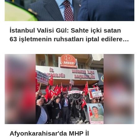
İstanbul Valisi Gül: Sahte içki satan
63 işletmenin ruhsatları iptal edilerek
kapatıldı
Afyonkarahisar'da MHP İl