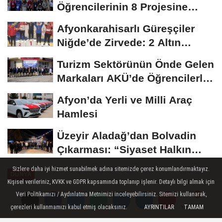
Öğrencilerinin 8 Projesine
ÜNİDES...
Afyonkarahisarlı Güreşçiler
Niğde’de Zirvede: 2 Altın
Madalya...
Turizm Sektörünün Önde Gelen
Markaları AKÜ’de Öğrencilerle
Buluştu
Afyon’da Yerli ve Milli Araç
Hamlesi
Üzeyir Aladağ’dan Bolvadin
Çıkarması: “Siyaset Halkın
İçinde...
Sizlere daha iyi hizmet sunabilmek adına sitemizde çerez konumlandırmaktayız.
DÜNYA
Kişisel verileriniz, KVKK ve GDPR kapsamında toplanıp işlenir. Detaylı bilgi almak için
Yayınlanma: 28 Ekim 2024 - 08:20
Veri Politikamızı / Aydınlatma Metnimizi inceleyebilirsiniz. Sitemizi kullanarak,
çerezleri kullanmamızı kabul etmiş olacaksınız.
AYRINTILAR
TAMAM
Yorumlar
Yorumlar
İngiliz milletvekili şiddet içeren