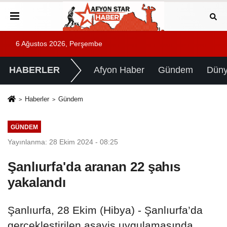
6 Ağustos 2026, Perşembe
HABERLER
Afyon Haber
Gündem
Dün
Haberler
Gündem
GÜNDEM
Yayınlanma: 28 Ekim 2024 - 08:25
Şanlıurfa'da aranan 22 şahıs
yakalandı
Şanlıurfa, 28 Ekim (Hibya) - Şanlıurfa’da
gerçekleştirilen asayiş uygulamasında,