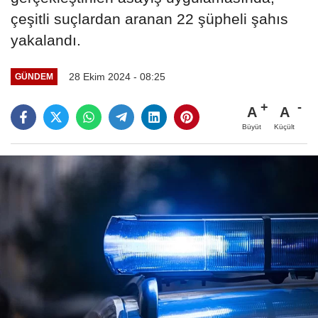
çeşitli suçlardan aranan 22 şüpheli şahıs
yakalandı.
28 Ekim 2024 - 08:25
GÜNDEM
A
A
Büyüt
Küçült