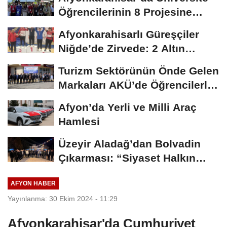
Öğrencilerinin 8 Projesine
ÜNİDES...
Afyonkarahisarlı Güreşçiler
Niğde’de Zirvede: 2 Altın
Madalya...
Turizm Sektörünün Önde Gelen
Markaları AKÜ’de Öğrencilerle
Buluştu
Afyon’da Yerli ve Milli Araç
Hamlesi
Üzeyir Aladağ’dan Bolvadin
Çıkarması: “Siyaset Halkın
İçinde...
AFYON HABER
Yayınlanma: 30 Ekim 2024 - 11:29
Afyonkarahisar'da Cumhuriyet