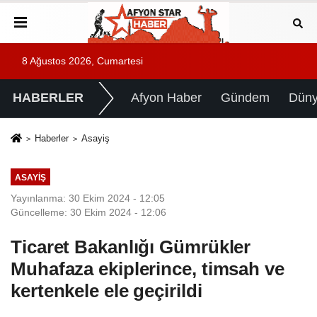
8 Ağustos 2026, Cumartesi
HABERLER
Afyon Haber
Gündem
Dün
Haberler
Asayiş
ASAYIŞ
Yayınlanma: 30 Ekim 2024 - 12:05
Güncelleme: 30 Ekim 2024 - 12:06
Ticaret Bakanlığı Gümrükler
Muhafaza ekiplerince, timsah ve
kertenkele ele geçirildi