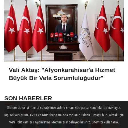
Vali Aktaş: "Afyonkarahisar'a Hizmet
Büyük Bir Vefa Sorumluluğudur"
SON HABERLER
Sizlere daha iyi hizmet sunabilmek adına sitemizde çerez konumlandırmaktayız.
Afyonkarahisar’da Üniversite
Kişisel verileriniz, KVKK ve GDPR kapsamında toplanıp işlenir. Detaylı bilgi almak için
Öğrencilerinin 8 Projesine
Veri Politikamızı / Aydınlatma Metnimizi inceleyebilirsiniz. Sitemizi kullanarak,