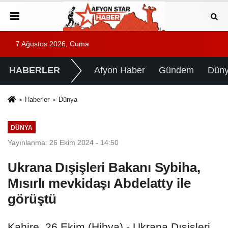
7 Ağustos 2026, Cuma
HABERLER
Afyon Haber
Gündem
Dün
Haberler
Dünya
DÜNYA
Yayınlanma: 26 Ekim 2024 - 14:50
Ukrana Dışişleri Bakanı Sybiha,
Mısırlı mevkidaşı Abdelatty ile
görüştü
Kahire, 26 Ekim (Hibya) - Ukrana Dışişleri