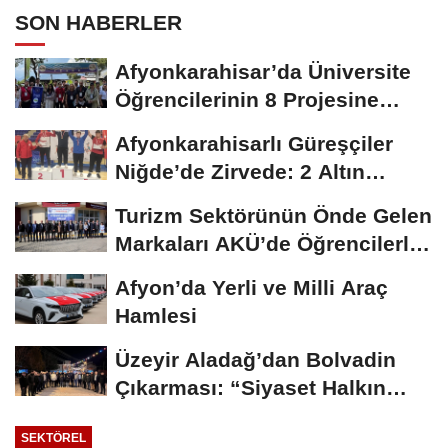
SON HABERLER
Afyonkarahisar’da Üniversite
Öğrencilerinin 8 Projesine
ÜNİDES...
Afyonkarahisarlı Güreşçiler
Niğde’de Zirvede: 2 Altın
Madalya...
Turizm Sektörünün Önde Gelen
Markaları AKÜ’de Öğrencilerle
Buluştu
Afyon’da Yerli ve Milli Araç
Hamlesi
Üzeyir Aladağ’dan Bolvadin
Çıkarması: “Siyaset Halkın
İçinde...
SEKTÖREL