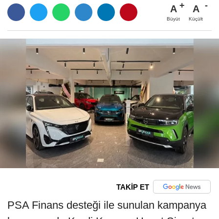
A
A
Büyüt
Küçült
TAKİP ET
PSA Finans desteği ile sunulan kampanya