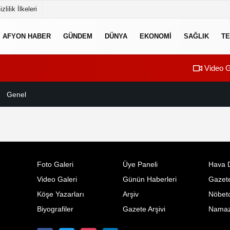
izlilik İlkeleri
AFYON HABER
GÜNDEM
DÜNYA
EKONOMI
SAĞLIK
TE
Video G
Genel
Foto Galeri
Üye Paneli
Hava 
Video Galeri
Günün Haberleri
Gazete
Köşe Yazarları
Arşiv
Nöbetc
Biyografiler
Gazete Arşivi
Namaz 