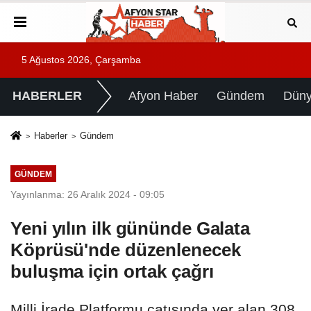
5 Ağustos 2026, Çarşamba
HABERLER
Afyon Haber
Gündem
Dün
Haberler
Gündem
GÜNDEM
Yayınlanma: 26 Aralık 2024 - 09:05
Yeni yılın ilk gününde Galata
Köprüsü'nde düzenlenecek
buluşma için ortak çağrı
Milli İrade Platformu çatısında yer alan 308