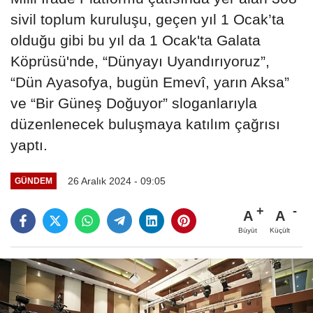
sivil toplum kuruluşu, geçen yıl 1 Ocak’ta
olduğu gibi bu yıl da 1 Ocak'ta Galata
Köprüsü'nde, “Dünyayı Uyandırıyoruz”,
“Dün Ayasofya, bugün Emevî, yarın Aksa”
ve “Bir Güneş Doğuyor” sloganlarıyla
düzenlenecek buluşmaya katılım çağrısı
yaptı.
26 Aralık 2024 - 09:05
GÜNDEM
A
A
Büyüt
Küçült