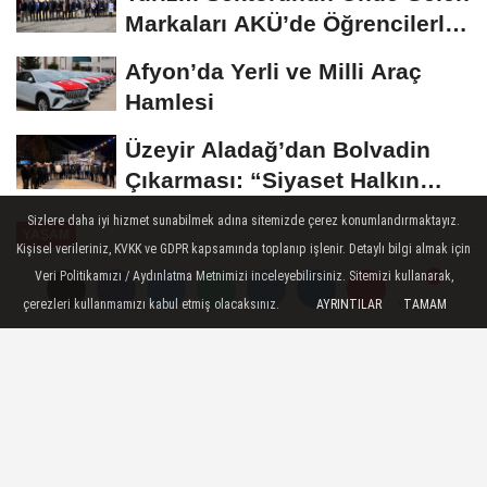
Markaları AKÜ’de Öğrencilerle
Buluştu
Afyon’da Yerli ve Milli Araç
Hamlesi
Üzeyir Aladağ’dan Bolvadin
Çıkarması: “Siyaset Halkın
İçinde...
Sizlere daha iyi hizmet sunabilmek adına sitemizde çerez konumlandırmaktayız.
YAŞAM
Kişisel verileriniz, KVKK ve GDPR kapsamında toplanıp işlenir. Detaylı bilgi almak için
Yayınlanma: 26 Aralık 2024 - 09:05
Veri Politikamızı / Aydınlatma Metnimizi inceleyebilirsiniz. Sitemizi kullanarak,
çerezleri kullanmamızı kabul etmiş olacaksınız.
AYRINTILAR
TAMAM
Yorumlar
Yorumlar
Depreme Hazır İstanbul için ilçe
kent konseyleri toplantı yaptı
İstanbul Kent Konseyi ve İlçe Kent
Konseylerinin ortaklığıyla, İlçe Kent
Konseyleri İstişare ve Eşgüdüm