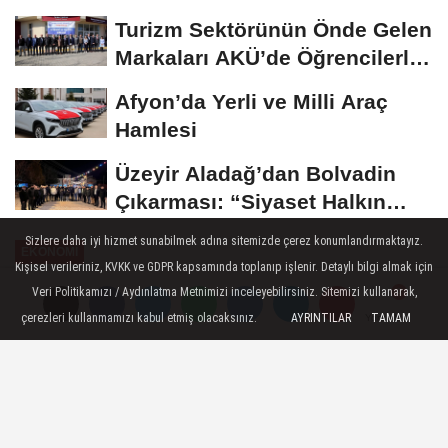
Madalya...
Turizm Sektörünün Önde Gelen
Markaları AKÜ’de Öğrencilerle
Buluştu
Afyon’da Yerli ve Milli Araç
Hamlesi
Üzeyir Aladağ’dan Bolvadin
Çıkarması: “Siyaset Halkın
İçinde...
Sizlere daha iyi hizmet sunabilmek adına sitemizde çerez konumlandırmaktayız.
EKONOMI
Kişisel verileriniz, KVKK ve GDPR kapsamında toplanıp işlenir. Detaylı bilgi almak için
Yayınlanma: 26 Aralık 2024 - 09:10
Veri Politikamızı / Aydınlatma Metnimizi inceleyebilirsiniz. Sitemizi kullanarak,
çerezleri kullanmamızı kabul etmiş olacaksınız.
AYRINTILAR
TAMAM
Yorumlar
Yorumlar
Batıliman Liman İşletmeleri
A.Ş'nin halka arzı
Batıçim Batı Anadolu Çimento Sanayii A.Ş,
bağlı ortaklığı Batıliman Liman İşletmeleri