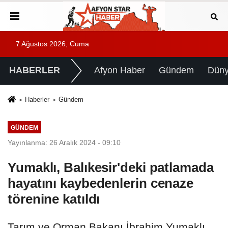
7 Ağustos 2026, Cuma
HABERLER
Afyon Haber
Gündem
Dün
Haberler
Gündem
GÜNDEM
Yayınlanma: 26 Aralık 2024 - 09:10
Yumaklı, Balıkesir'deki patlamada
hayatını kaybedenlerin cenaze
törenine katıldı
Tarım ve Orman Bakanı İbrahim Yumaklı,