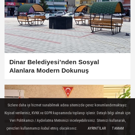
Dinar Belediyesi’nden Sosyal
Alanlara Modern Dokunuş
Sizlere daha iyi hizmet sunabilmek adına sitemizde çerez konumlandırmaktayız.
Kişisel verileriniz, KVKK ve GDPR kapsamında toplanıp işlenir. Detaylı bilgi almak için
Veri Politikamızı / Aydınlatma Metnimizi inceleyebilirsiniz. Sitemizi kullanarak,
çerezleri kullanmamızı kabul etmiş olacaksınız.
AYRINTILAR
TAMAM