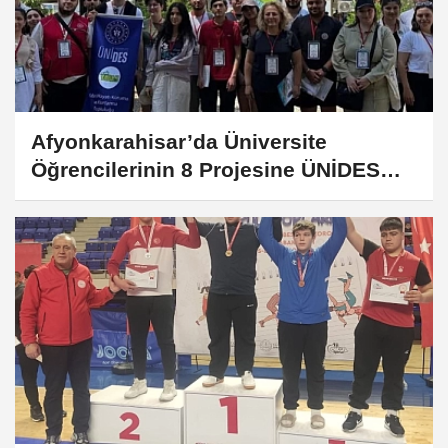
Afyonkarahisar’da Üniversite
Öğrencilerinin 8 Projesine ÜNİDES
Desteği