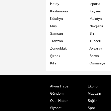
Hatay
Isparta
Kastamonu
Kayseri
Kütahya
Malatya
Muş
Nevşehir
Samsun
Siirt
Trabzon
Tunceli
Zonguldak
Aksaray
Şırnak
Bartın
Kilis
Osmaniye
Afyon Haber
Ekonomi
Gündem
Magazin
Özel Haber
Sağlık
Siyaset
Spor