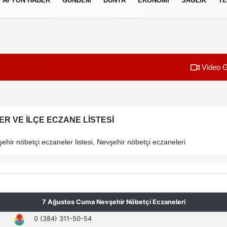
AFYON HABER
GÜNDEM
DÜNYA
EKONOMI
SAĞLIK
TE
izlilik İlkeleri
Video G
R VE İLÇE ECZANE LISTESI
hir nöbetçi eczaneler listesi, Nevşehir nöbetçi eczaneleri