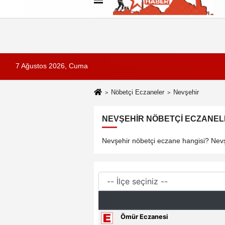
Künye
İletişim
Çerez Politikası
G
7 Ağustos 2026, Cuma
Nöbetçi Eczaneler
Nevşehir
NEVŞEHIR NÖBETÇI ECZANELE
Nevşehir nöbetçi eczane hangisi? Nevşe