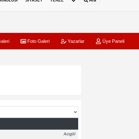
Ara
KNOLOJI
SIYASET
YEREL
aleri
Foto Galeri
Yazarlar
Üye Paneli