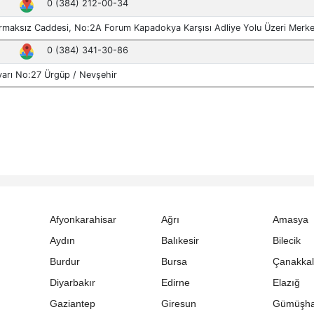
Afyonkarahisar
Ağrı
Amasya
Aydın
Balıkesir
Bilecik
Burdur
Bursa
Çanakka
Diyarbakır
Edirne
Elazığ
Gaziantep
Giresun
Gümüşh