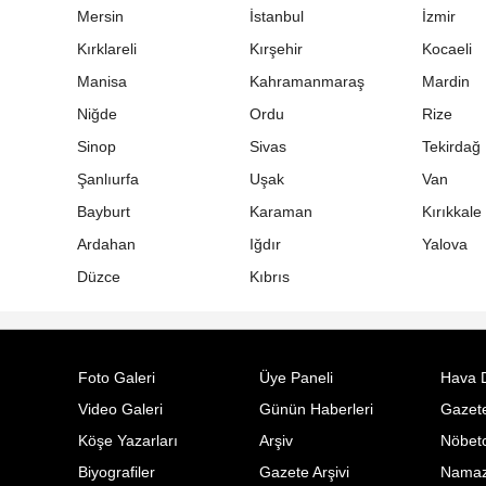
Mersin
İstanbul
İzmir
Kırklareli
Kırşehir
Kocaeli
Manisa
Kahramanmaraş
Mardin
Niğde
Ordu
Rize
Sinop
Sivas
Tekirdağ
Şanlıurfa
Uşak
Van
Bayburt
Karaman
Kırıkkale
Ardahan
Iğdır
Yalova
Düzce
Kıbrıs
Foto Galeri
Üye Paneli
Hava 
Video Galeri
Günün Haberleri
Gazete
Köşe Yazarları
Arşiv
Nöbetc
Biyografiler
Gazete Arşivi
Namaz 