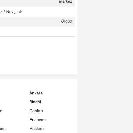
Ankara
Bingöl
le
Çankırı
Erzincan
ane
Hakkari